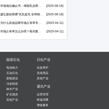
市场地位确认书：维聪乳业荣膺【赛汗苏“中国奶皮子老酸奶开创者”】
[2025-08-18]
盛弘股份荣膺“兆瓦超充 全球销量第一”市场地位证明，打造世界一流的电力能源科技创新IP
[2025-08-18]
为什么其他品牌市场占有率专精特新申报率高，我不行？
[2025-04-11]
市场占有率怎么办理？相关数据在哪里找？
[2025-04-11]
能源石化
日化产业
电池电力
化妆养护
石油石化
洗涤用品
新能源业
其他产业
冶金制造
通讯产业
林木产业
矿石煤炭
运营管理
其他产业
终端消费
增值服务