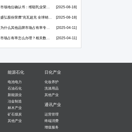
市场地位确认书：维聪乳业荣膺【赛汗苏“中国奶皮子老酸奶开创者”】
[2025-08-18]
盛弘股份荣膺“兆瓦超充 全球销量第一”市场地位证明，打造世界一流的电力能源科技创新IP
[2025-08-18]
为什么其他品牌市场占有率专精特新申报率高，我不行？
[2025-04-11]
市场占有率怎么办理？相关数据在哪里找？
[2025-04-11]
能源石化
日化产业
电池电力
化妆养护
石油石化
洗涤用品
新能源业
其他产业
冶金制造
通讯产业
林木产业
矿石煤炭
运营管理
其他产业
终端消费
增值服务