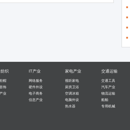
装纺织
IT产业
家电产业
交通运输
鞋帽
网络服务
视听家电
交通工具
首饰
硬件外设
厨房卫浴
汽车产业
产业
电子商务
空调冰箱
物流运输
信息产业
电脑外设
船舶
热水器
专用机械