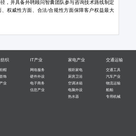
路径，并具备外聘顾问智囊团队参与咨询技术路线制定
面、权威性方面、合法/合规性方面保障客户权益最大
装纺织
IT产业
家电产业
交通运输
鞋帽
网络服务
视听家电
交通工具
首饰
硬件外设
厨房卫浴
汽车产业
产业
电子商务
空调冰箱
物流运输
信息产业
电脑外设
船舶
热水器
专用机械