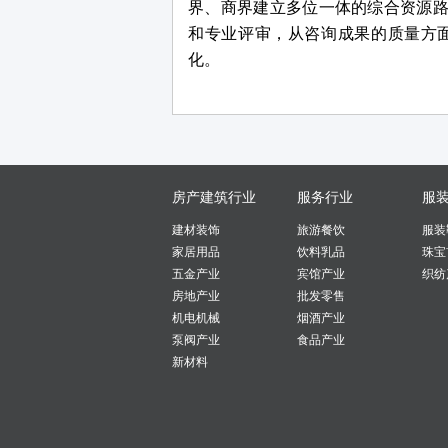
界、商界建立多位一体的综合资源
和专业评审，从咨询成果的质量方
化。
房产建筑行业
服务行业
服
建材装饰
旅游餐饮
服装
家居用品
饮料乳品
珠宝
五金产业
宾馆产业
织纺
房地产业
批发零售
机电机械
烟酒产业
泵阀产业
食品产业
新材料