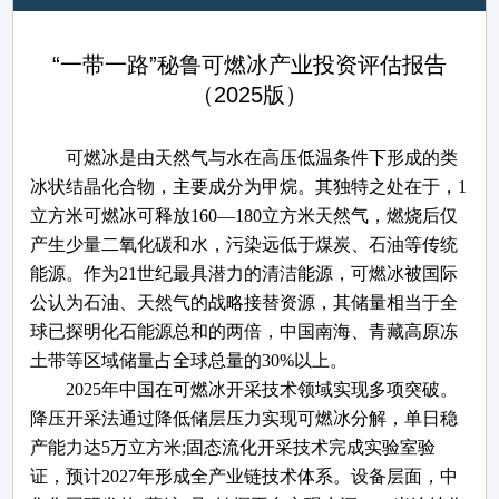
“一带一路”秘鲁可燃冰产业投资评估报告
（2025版）
可燃冰
是由天然气与水在高压低温条件下形成的类
冰状结晶化合物，主要成分为甲烷。其独特之处在于，
1
立方米可燃冰可释放
160—180
立方米天然气，燃烧后仅
产生少量二氧化碳和水，污染远低于煤炭、石油等传统
能源。作为
21
世纪最具潜力的清洁能源，可燃冰被国际
公认为石油、天然气的战略接替资源，其储量相当于全
球已探明化石能源总和的两倍，中国南海、青藏高原冻
土带等区域储量占全球总量的
30%
以上。
2025
年中国在可燃冰开采技术领域实现多项突破。
降压开采法通过降低储层压力实现可燃冰分解，单日稳
产能力达
5
万立方米
;
固态流化开采技术完成实验室验
证，预计
2027
年形成全产业链技术体系。设备层面，中