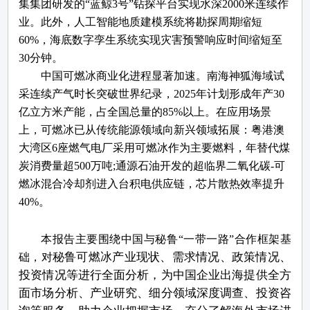
集集团研发的
“
蓝鲸
3
号
”
钻探平台实现水深
2000
米连续作
业。此外，人工智能地质建模系统将勘探周期缩短
60%
，海底数字孪生系统实现灾害预警响应时间缩短至
30
分钟。
中国可燃冰商业化进程显著加速。南海神狐海域试
采连续产气时长突破世界纪录，
2025
年计划形成年产
30
亿立方米产能，占全国总量的
85%
以上。在应用场景
上，可燃冰已从传统能源领域向新兴领域拓展：粤港澳
大湾区
6
座燃气电厂采用可燃冰作为主要燃料，年替代煤
炭消费量超
500
万吨
;
通源石油开发的超临界二氧化碳
-
可
燃冰混合冷却剂进入台积电供应链，芯片散热效率提升
40%
。
本报告主要围绕中国与秘鲁
“一带一路”
合作框架基
秘鲁
可燃冰
产业
现状、需求情况、政策情况、
础，对
投资情况等进行全面分析，为中国企业出海提供全方
面市场分析、产业研究、细分领域深度调查、投资咨