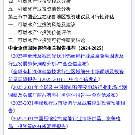
四、
可燃冰
产业投资模式分析
五、
可燃冰
产业
投资前景分析
第三节中国企业在秘鲁地区投资建议及可行性评估
一、
可燃冰
产业投资风险及建议
二、
可燃冰
产业投资价值评估
三、
可燃冰
产业投资可行性研究结论
中金企信国际咨询相关报告推荐（
2024-2025）
《
2025年全球及我国光伏用钨丝绳行业发展驱动因素及
行业发展趋势洞察分析-中金企信发布
》
《
全球有机液体储氢技术行业区域细分市场调研及投资
前景展望报告（
2025-2031）-中金企信发布
》
《
2025-2031年全球及中国智能数字变电站行业市场监测
调研及头部厂商占有率排名评估报告-中金企信发布
》
《
2025-2031年绿氢行业市场调研及战略规划投资预测报
告
》
《
2025-2031中国压缩空气储能行业市场供需、竞争格
局、投资策略分析洞察报告
》