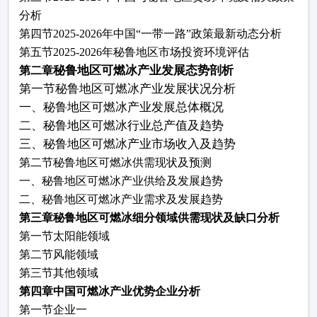
分析
第四节
2025-2026年中国“一带一路”政策最新动态分析
第五节
2025-2026年秘鲁地区市场投资环境评估
秘鲁地区
可燃冰
产业
发展态势剖析
第二章
第
一
节
秘鲁地区
可燃冰
产业
发展状况分析
一
、
秘鲁地区
可燃冰
产业
发展总体概况
二
、
秘鲁地区
可燃冰
行业总产值及趋势
三
、
秘鲁地区
可燃冰
产业市场收入及趋势
第二节秘鲁地区
可燃冰
供需现状及预测
一、秘鲁地区
可燃冰
产业供给及发展趋势
二、秘鲁地区
可燃冰
产业需求及发展趋势
第
三
章
秘鲁地区
可燃冰
细分领域供需现状及缺口
分析
第一节太阳能领域
第二节风能领域
第三节其他领域
第四章中国
可燃冰
产业优势企业分析
第一节企业一